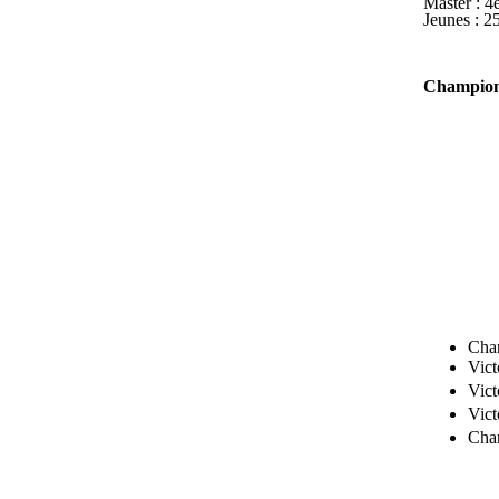
Master : 4
Jeunes : 2
Championn
En minimes,
En Juniors,
Championna
En benjamin
En minime, 
En junior Lé
Championnat
Laurent Jou
Cham
Vict
Vict
Vict
Cham