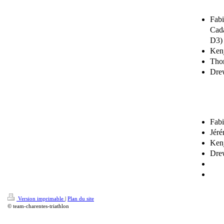
Fabi
Cada
D3)
Kenj
Thom
Drew
Fabi
Jéré
Kenj
Drew
Cono
Lawr
Version imprimable
|
Plan du site
© team-charentes-triathlon