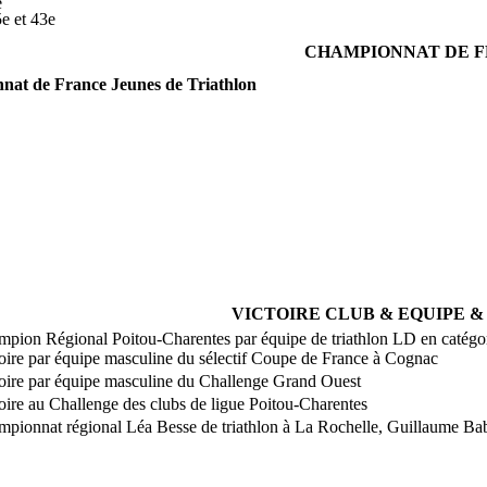
e
5e et 43e
CHAMPIONNAT DE 
at de France Jeunes de Triathlon
 Oliver Hobson (47e) et Guillaume Babaud (75e)
 Jérémie Dupuy (25e)
t de France Jeunes d'aquathlon
, Oscar Hobson (39e)
Guillaume Babaud (41e)
a Besse (22e) et Jérémie Dupuy (11e)
 de France Elite de triathlon longue distance
rdin (17e)
VICTOIRE CLUB & EQUIPE &
pion Régional Poitou-Charentes par équipe de triathlon LD en catégo
oire par équipe masculine du sélectif Coupe de France à Cognac
oire par équipe masculine du Challenge Grand Ouest
oire au Challenge des clubs de ligue Poitou-Charentes
pionnat régional Léa Besse de triathlon à La Rochelle, Guillaume B