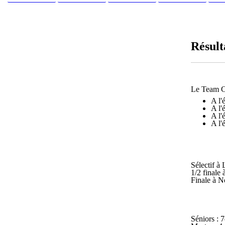
Résult
Le Team Ch
A l'
A l'
A l'
A l'
Sélectif à 
1/2 finale 
Finale à N
Séniors : 