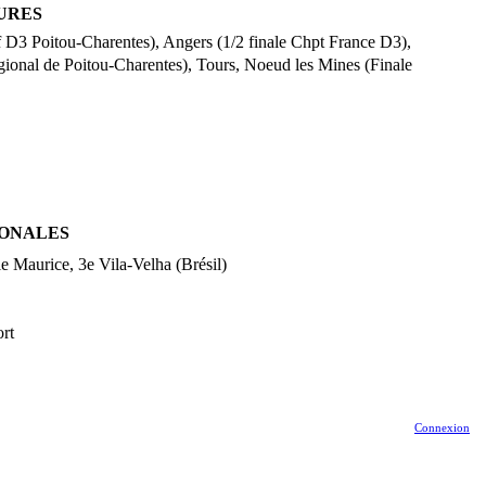
URES
f D3 Poitou-Charentes), Angers (1/2 finale Chpt France D3),
égional de Poitou-Charentes), Tours, Noeud les Mines (Finale
IONALES
e Maurice, 3e Vila-Velha (Brésil)
rt
Connexion