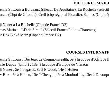
VICTOIRES MAJE
enne St Louis à Bordeaux (sélectif D3 Aquitaine), La Rochelle (sélecti
rsac (Chpt de Gironde), Creil (chp régional Picardie), Saintes (Chpt r
i Nener à La Rochelle (Chpt de France D2)
as Marin au LD de Sireuil (Sélectif France Poitou-Charentes)
 Box (2e) à Metz (Chpt de France D2)
COURSES INTERNAT
enne St Louis : 16e Jeux de Commonwealth, 5e à la coupe d’Afrique Il
mie Dupuy (junior) : 13e à la coupe d’Europe de Vierzon
i Nener : 5e à Pegasus, 8e à Elwood, 14e à Holten
 Box : 7e à Holten, 15e à Chengdu, 5e à Mooloolaba, 13er à Devonpo
r Murphy : 12e Jeux de Commonwealth , 17e à Kitzbühel, 22e à Auckland
ence Fanous : 7e aux Jeux d'Asie, 1er à Murakoni (Asie)