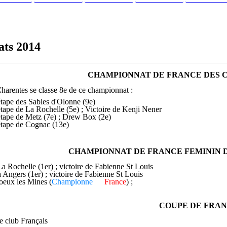
ats 2014
CHAMPIONNAT DE FRANCE DES CL
arentes se classe 8e de ce championnat :
étape des Sables d'Olonne (9e)
étape de La Rochelle (5e) ; Victoire de Kenji Nener
étape de Metz (7e) ; Drew Box (2e)
étape de Cognac (13e)
CHAMPIONNAT DE FRANCE FEMININ DE
La Rochelle (1er) ; victoire de Fabienne St Louis
à Angers (1er) ; victoire de Fabienne St Louis
oeux les Mines (
Championne
de
France
) ;
victoire de Fabienne St Louis
COUPE DE FRA
7e club Français