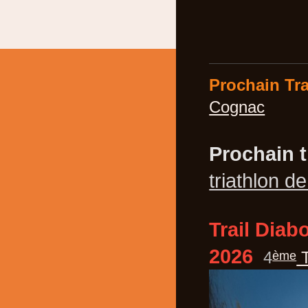
Prochain Trai
Cognac
Prochain t
triathlon 
Trail Dia
2026
4
T
ème