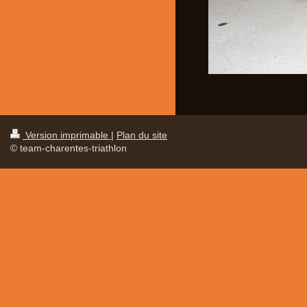
Version imprimable
|
Plan du site
© team-charentes-triathlon