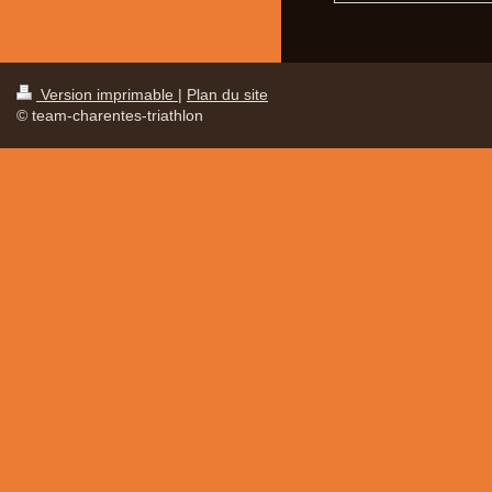
Version imprimable
|
Plan du site
© team-charentes-triathlon