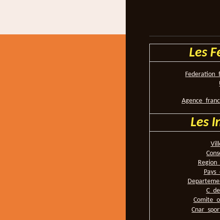
Les F
Federation_
Agence_franc
Les I
Vil
Cons
Region_
Pays_
Departemen
C_de
Comite_o
Cnar_spor