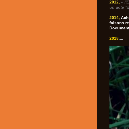
2012,
« l'
un acte "
2014,
Acha
faisons r
Document
2018
,...