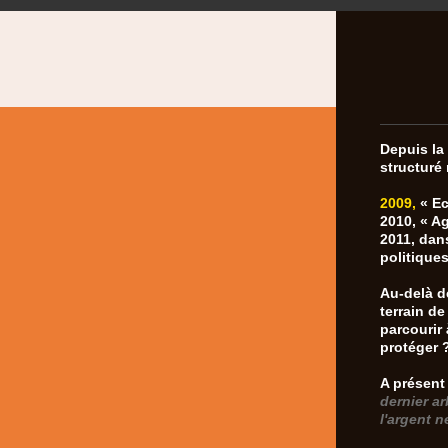
Depuis la
structuré 
2009,
« Ec
2010, « A
2011, dan
politiques
Au-delà d
terrain de
parcourir
protéger 
A présent
dernier a
l'argent n