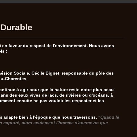
Durable
gi en faveur du respect de l'environnement. Nous avons
ls :
hésion Sociale, Cécile Bignet, responsable du pôle des
tou-Charentes.
tinué à agir pour que la nature reste notre plus beau
 dans des eaux vives de lacs, de rivières ou d'océans, à
omment ensuite ne pas vouloir les respecter et les
e s'adapte bien à l'époque que nous traversons.
"Quand le
son capturé, alors seulement l'homme s'apercevra que