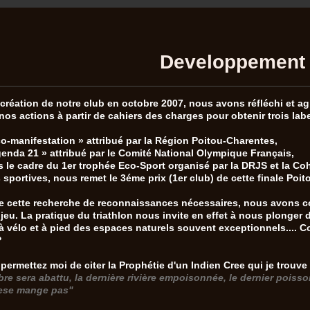
Developpement 
 création de notre club en octobre 2007, nous avons réfléchi et a
nos actions à partir de cahiers des charges pour obtenir trois labe
o-manifestation » attribué par la Région Poitou-Charentes,
genda 21 » attribué par le Comité National Olympique Français ,
s le cadre du 1er trophée Eco-Sport organisé par la DRJS et la Co
 sportives, nous remet le 3éme prix (1er club) de cette finale Poi
e cette recherche de reconnaissances nécessaires, nous avons con
 jeu. La pratique du triathlon nous invite en effet à nous plonger
 à vélo et à pied des espaces naturels souvent exceptionnels.... C
?
 permettez moi de citer la Prophétie d'un Indien Cree qui je trouv
rbre sera abattu, la dernière rivière empoisonnée, le dernier pois
e
se mange pas"