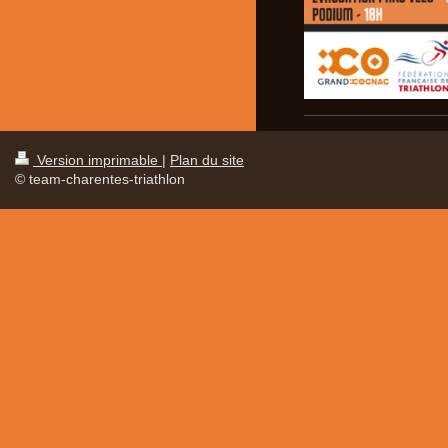
Version imprimable
|
Plan du site
© team-charentes-triathlon