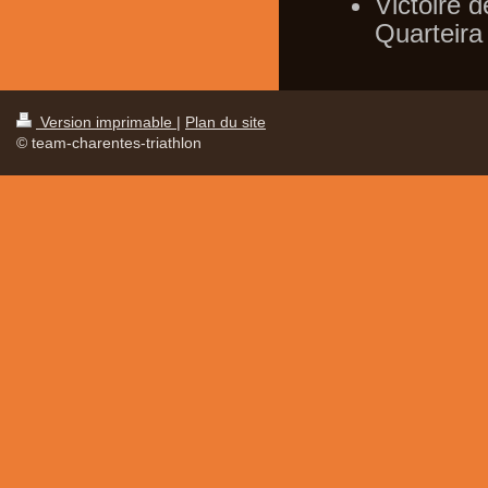
Victoire 
Quarteira
Version imprimable
|
Plan du site
© team-charentes-triathlon