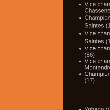
Vice cham
Chasseneu
Champion 
Saintes (
Vice cham
Saintes (
Vice cham
(86)
Vice cham
Montendr
Champion 
(17)
Yohann Vi